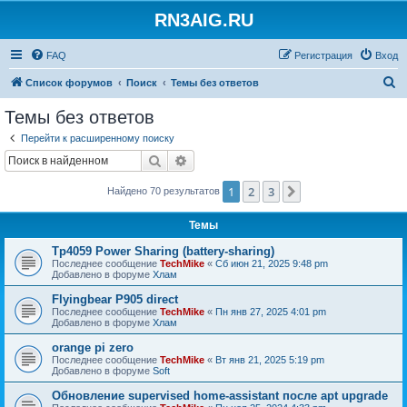
RN3AIG.RU
FAQ
Регистрация
Вход
П
Список форумов
Поиск
Темы без ответов
о
Темы без ответов
и
Перейти к расширенному поиску
с
Поиск
Расширенный поиск
к
1
2
3
След.
Найдено 70 результатов
Темы
Tp4059 Power Sharing (battery-sharing)
Последнее сообщение
TechMike
«
Сб июн 21, 2025 9:48 pm
Добавлено в форуме
Хлам
Flyingbear P905 direct
Последнее сообщение
TechMike
«
Пн янв 27, 2025 4:01 pm
Добавлено в форуме
Хлам
orange pi zero
Последнее сообщение
TechMike
«
Вт янв 21, 2025 5:19 pm
Добавлено в форуме
Soft
Обновление supervised home-assistant после apt upgrade