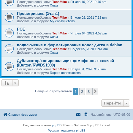
Последнее сообщение
TechMike
«
Пт апр 16, 2021 9:46 am
Добавлено в форуме
Хлам
Проветриваль (Этап1)
Последнее сообщение
TechMike
«
Вт мар 02, 2021 7:13 pm
Добавлено в форуме
My constructions
POE
Последнее сообщение
TechMike
«
Чт фев 04, 2021 4:57 pm
Добавлено в форуме
Хлам
подключение и форматирвоание новог диска в debian
Последнее сообщение
TechMike
«
Сб дек 05, 2020 11:41 am
Добавлено в форуме
Хлам
Дубликатор/копировальщих домофонных ключей
(iButton/RW/DS1990)
Последнее сообщение
TechMike
«
Вт дек 01, 2020 9:56 am
Добавлено в форуме
Repeat constructions
1
2
3
След.
Найдено 70 результатов
Перейти
Список форумов
Часовой пояс:
UTC+03:00
Создано на основе
phpBB
® Forum Software © phpBB Limited
Русская поддержка phpBB