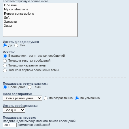
соответствующую опцию ниже.
Искать в подфорумах:
Да
Нет
Искать:
В названиях тем и текстах сообщений
Только в текстах сообщений
Только по названию темы
Только в первом сообщении темы
Показывать результаты как:
Сообщения
Темы
Поле сортировки:
по возрастанию
по убыванию
Искать сообщения за:
Показывать первые:
Введите 0 для вывода полного текста сообщений.
символов сообщений