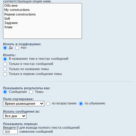
соответствующую опцию ниже.
Искать в подфорумах:
Да
Нет
Искать:
В названиях тем и текстах сообщений
Только в текстах сообщений
Только по названию темы
Только в первом сообщении темы
Показывать результаты как:
Сообщения
Темы
Поле сортировки:
по возрастанию
по убыванию
Искать сообщения за:
Показывать первые:
Введите 0 для вывода полного текста сообщений.
символов сообщений