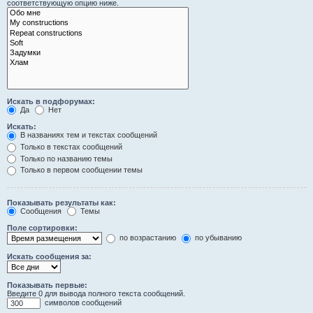
соответствующую опцию ниже.
Искать в подфорумах:
Да
Нет
Искать:
В названиях тем и текстах сообщений
Только в текстах сообщений
Только по названию темы
Только в первом сообщении темы
Показывать результаты как:
Сообщения
Темы
Поле сортировки:
по возрастанию
по убыванию
Искать сообщения за:
Показывать первые:
Введите 0 для вывода полного текста сообщений.
символов сообщений