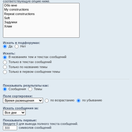
соответствующую опцию ниже.
Искать в подфорумах:
Да
Нет
Искать:
В названиях тем и текстах сообщений
Только в текстах сообщений
Только по названию темы
Только в первом сообщении темы
Показывать результаты как:
Сообщения
Темы
Поле сортировки:
по возрастанию
по убыванию
Искать сообщения за:
Показывать первые:
Введите 0 для вывода полного текста сообщений.
символов сообщений