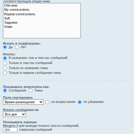
соответствующую опцию ниже.
Искать в подфорумах:
Да
Нет
Искать:
В названиях тем и текстах сообщений
Только в текстах сообщений
Только по названию темы
Только в первом сообщении темы
Показывать результаты как:
Сообщения
Темы
Поле сортировки:
по возрастанию
по убыванию
Искать сообщения за:
Показывать первые:
Введите 0 для вывода полного текста сообщений.
символов сообщений