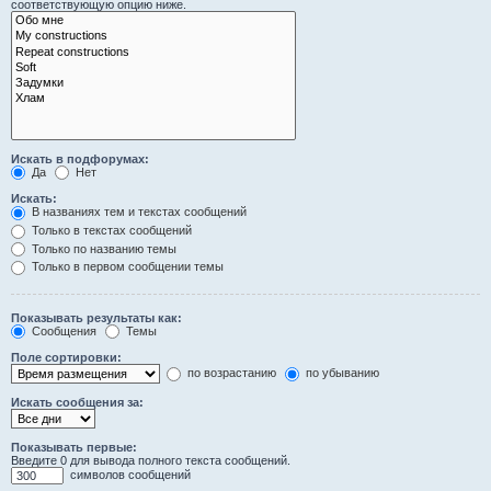
соответствующую опцию ниже.
Искать в подфорумах:
Да
Нет
Искать:
В названиях тем и текстах сообщений
Только в текстах сообщений
Только по названию темы
Только в первом сообщении темы
Показывать результаты как:
Сообщения
Темы
Поле сортировки:
по возрастанию
по убыванию
Искать сообщения за:
Показывать первые:
Введите 0 для вывода полного текста сообщений.
символов сообщений