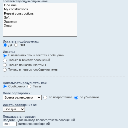
соответствующую опцию ниже.
Искать в подфорумах:
Да
Нет
Искать:
В названиях тем и текстах сообщений
Только в текстах сообщений
Только по названию темы
Только в первом сообщении темы
Показывать результаты как:
Сообщения
Темы
Поле сортировки:
по возрастанию
по убыванию
Искать сообщения за:
Показывать первые:
Введите 0 для вывода полного текста сообщений.
символов сообщений