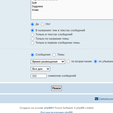
Да
Нет
В названиях тем и текстах сообщений
Только в текстах сообщений
Только по названию темы
Только в первом сообщении темы
Сообщения
Темы
по возрастанию
по убыван
символов сообщений
Связаться
Создано на основе
phpBB
® Forum Software © phpBB Limited
Русская поддержка phpBB