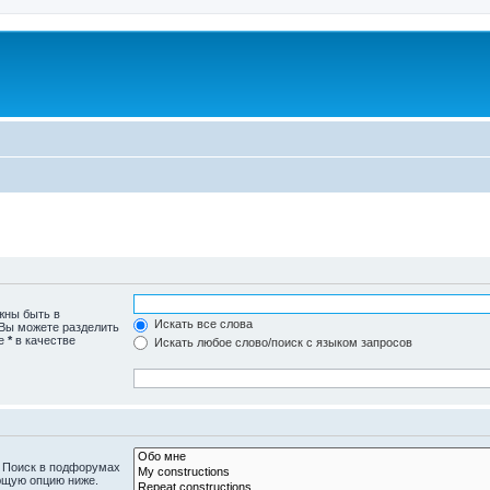
жны быть в
Искать все слова
 Вы можете разделить
те
*
в качестве
Искать любое слово/поиск с языком запросов
. Поиск в подфорумах
ющую опцию ниже.