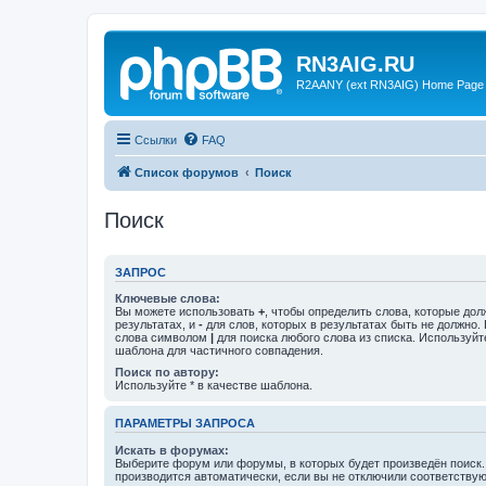
RN3AIG.RU
R2AANY (ext RN3AIG) Home Page
Ссылки
FAQ
Список форумов
Поиск
Поиск
ЗАПРОС
Ключевые слова:
Вы можете использовать
+
, чтобы определить слова, которые дол
результатах, и
-
для слов, которых в результатах быть не должно.
слова символом
|
для поиска любого слова из списка. Используй
шаблона для частичного совпадения.
Поиск по автору:
Используйте * в качестве шаблона.
ПАРАМЕТРЫ ЗАПРОСА
Искать в форумах:
Выберите форум или форумы, в которых будет произведён поиск
производится автоматически, если вы не отключили соответству