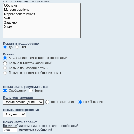
соответствующую опцию ниже.
Искать в подфорумах:
Да
Нет
Искать:
В названиях тем и текстах сообщений
Только в текстах сообщений
Только по названию темы
Только в первом сообщении темы
Показывать результаты как:
Сообщения
Темы
Поле сортировки:
по возрастанию
по убыванию
Искать сообщения за:
Показывать первые:
Введите 0 для вывода полного текста сообщений.
символов сообщений