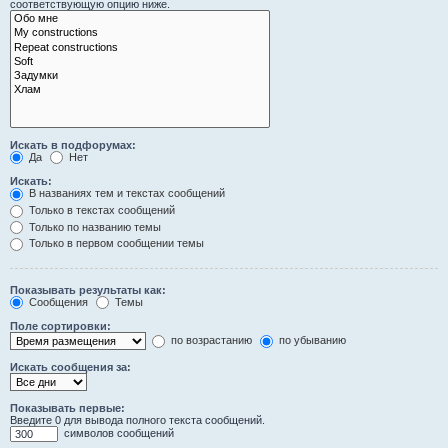
соответствующую опцию ниже.
Искать в подфорумах:
Да
Нет
Искать:
В названиях тем и текстах сообщений
Только в текстах сообщений
Только по названию темы
Только в первом сообщении темы
Показывать результаты как:
Сообщения
Темы
Поле сортировки:
по возрастанию
по убыванию
Искать сообщения за:
Показывать первые:
Введите 0 для вывода полного текста сообщений.
символов сообщений