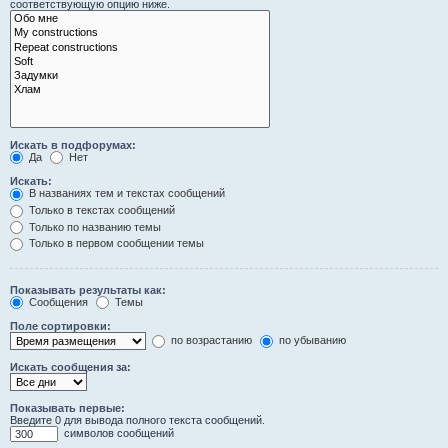
соответствующую опцию ниже.
Искать в подфорумах:
Да
Нет
Искать:
В названиях тем и текстах сообщений
Только в текстах сообщений
Только по названию темы
Только в первом сообщении темы
Показывать результаты как:
Сообщения
Темы
Поле сортировки:
по возрастанию
по убыванию
Искать сообщения за:
Показывать первые:
Введите 0 для вывода полного текста сообщений.
символов сообщений