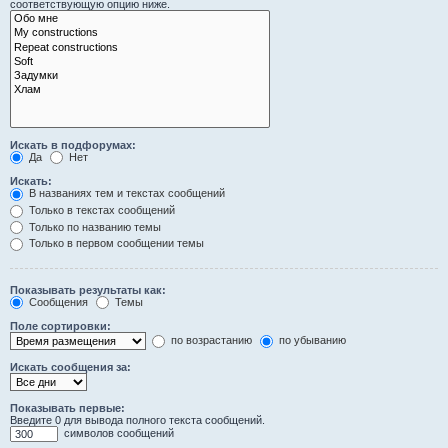
соответствующую опцию ниже.
Искать в подфорумах:
Да
Нет
Искать:
В названиях тем и текстах сообщений
Только в текстах сообщений
Только по названию темы
Только в первом сообщении темы
Показывать результаты как:
Сообщения
Темы
Поле сортировки:
по возрастанию
по убыванию
Искать сообщения за:
Показывать первые:
Введите 0 для вывода полного текста сообщений.
символов сообщений