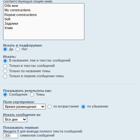
соответствующую опцию ниже.
Искать в подфорумах:
Да
Нет
Искать:
В названиях тем и текстах сообщений
Только в текстах сообщений
Только по названию темы
Только в первом сообщении темы
Показывать результаты как:
Сообщения
Темы
Поле сортировки:
по возрастанию
по убыванию
Искать сообщения за:
Показывать первые:
Введите 0 для вывода полного текста сообщений.
символов сообщений