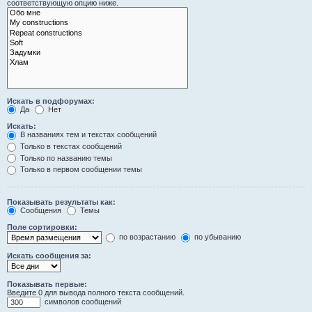
соответствующую опцию ниже.
Искать в подфорумах:
Да
Нет
Искать:
В названиях тем и текстах сообщений
Только в текстах сообщений
Только по названию темы
Только в первом сообщении темы
Показывать результаты как:
Сообщения
Темы
Поле сортировки:
по возрастанию
по убыванию
Искать сообщения за:
Показывать первые:
Введите 0 для вывода полного текста сообщений.
символов сообщений