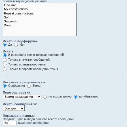
соответствующую опцию ниже.
Искать в подфорумах:
Да
Нет
Искать:
В названиях тем и текстах сообщений
Только в текстах сообщений
Только по названию темы
Только в первом сообщении темы
Показывать результаты как:
Сообщения
Темы
Поле сортировки:
по возрастанию
по убыванию
Искать сообщения за:
Показывать первые:
Введите 0 для вывода полного текста сообщений.
символов сообщений