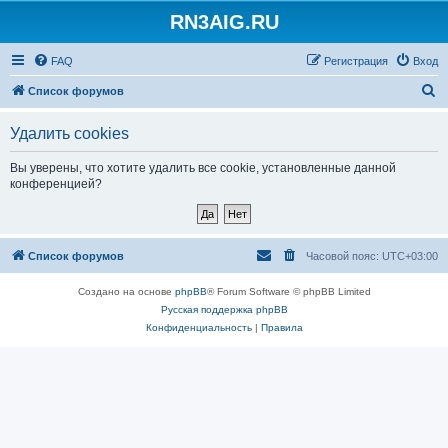
RN3AIG.RU
FAQ
Регистрация
Вход
П
Список форумов
о
Удалить cookies
и
с
Вы уверены, что хотите удалить все cookie, установленные данной
конференцией?
к
Список форумов
Часовой пояс:
UTC+03:00
Создано на основе
phpBB
® Forum Software © phpBB Limited
Русская поддержка phpBB
Конфиденциальность
|
Правила