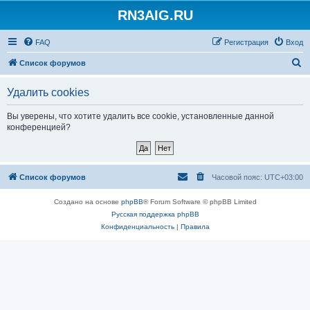
RN3AIG.RU
FAQ
Регистрация
Вход
П
Список форумов
о
Удалить cookies
и
с
Вы уверены, что хотите удалить все cookie, установленные данной
конференцией?
к
Список форумов
Часовой пояс:
UTC+03:00
Создано на основе
phpBB
® Forum Software © phpBB Limited
Русская поддержка phpBB
Конфиденциальность
|
Правила