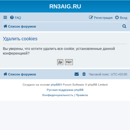
RN3AIG.RU
FAQ
Регистрация
Вход
П
Список форумов
о
Удалить cookies
и
с
Вы уверены, что хотите удалить все cookie, установленные данной
конференцией?
к
Список форумов
Часовой пояс:
UTC+03:00
Создано на основе
phpBB
® Forum Software © phpBB Limited
Русская поддержка phpBB
Конфиденциальность
|
Правила