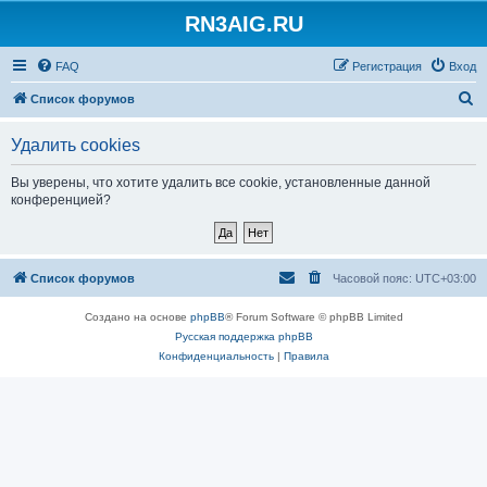
RN3AIG.RU
FAQ
Регистрация
Вход
П
Список форумов
о
Удалить cookies
и
с
Вы уверены, что хотите удалить все cookie, установленные данной
конференцией?
к
Список форумов
Часовой пояс:
UTC+03:00
Создано на основе
phpBB
® Forum Software © phpBB Limited
Русская поддержка phpBB
Конфиденциальность
|
Правила