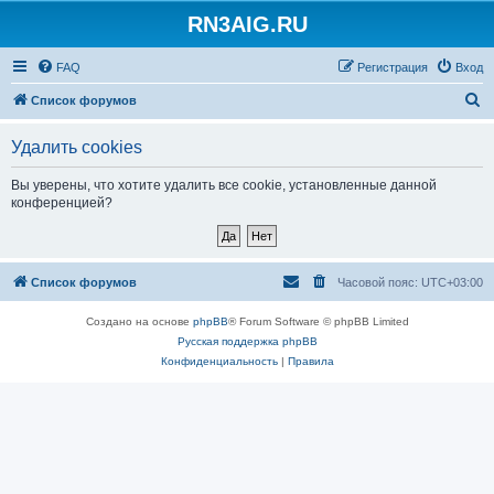
RN3AIG.RU
FAQ
Регистрация
Вход
П
Список форумов
о
Удалить cookies
и
с
Вы уверены, что хотите удалить все cookie, установленные данной
конференцией?
к
Список форумов
Часовой пояс:
UTC+03:00
Создано на основе
phpBB
® Forum Software © phpBB Limited
Русская поддержка phpBB
Конфиденциальность
|
Правила