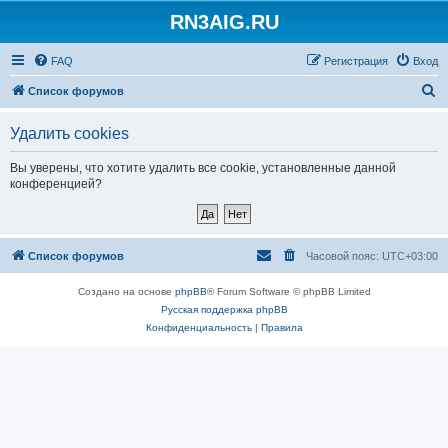
RN3AIG.RU
FAQ
Регистрация
Вход
П
Список форумов
о
Удалить cookies
и
с
Вы уверены, что хотите удалить все cookie, установленные данной
конференцией?
к
Список форумов
Часовой пояс:
UTC+03:00
Создано на основе
phpBB
® Forum Software © phpBB Limited
Русская поддержка phpBB
Конфиденциальность
|
Правила