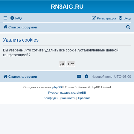
RN3AIG.RU
FAQ
Регистрация
Вход
П
Список форумов
о
Удалить cookies
и
с
Вы уверены, что хотите удалить все cookie, установленные данной
конференцией?
к
Список форумов
Часовой пояс:
UTC+03:00
Создано на основе
phpBB
® Forum Software © phpBB Limited
Русская поддержка phpBB
Конфиденциальность
|
Правила