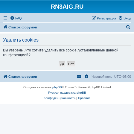
RN3AIG.RU
FAQ
Регистрация
Вход
П
Список форумов
о
Удалить cookies
и
с
Вы уверены, что хотите удалить все cookie, установленные данной
конференцией?
к
Список форумов
Часовой пояс:
UTC+03:00
Создано на основе
phpBB
® Forum Software © phpBB Limited
Русская поддержка phpBB
Конфиденциальность
|
Правила