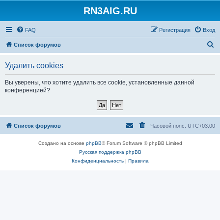
RN3AIG.RU
FAQ
Регистрация
Вход
П
Список форумов
о
Удалить cookies
и
с
Вы уверены, что хотите удалить все cookie, установленные данной
конференцией?
к
Список форумов
Часовой пояс:
UTC+03:00
Создано на основе
phpBB
® Forum Software © phpBB Limited
Русская поддержка phpBB
Конфиденциальность
|
Правила