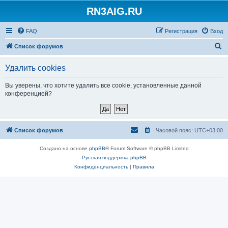
RN3AIG.RU
FAQ
Регистрация
Вход
П
Список форумов
о
Удалить cookies
и
с
Вы уверены, что хотите удалить все cookie, установленные данной
конференцией?
к
Список форумов
Часовой пояс:
UTC+03:00
Создано на основе
phpBB
® Forum Software © phpBB Limited
Русская поддержка phpBB
Конфиденциальность
|
Правила