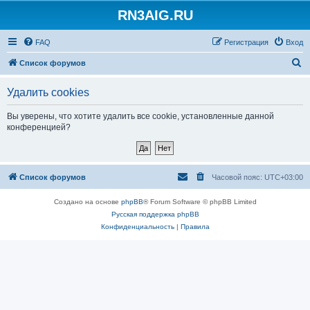
RN3AIG.RU
FAQ
Регистрация
Вход
П
Список форумов
о
Удалить cookies
и
с
Вы уверены, что хотите удалить все cookie, установленные данной
конференцией?
к
Список форумов
Часовой пояс:
UTC+03:00
Создано на основе
phpBB
® Forum Software © phpBB Limited
Русская поддержка phpBB
Конфиденциальность
|
Правила