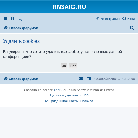
RN3AIG.RU
FAQ
Регистрация
Вход
П
Список форумов
о
Удалить cookies
и
с
Вы уверены, что хотите удалить все cookie, установленные данной
конференцией?
к
Список форумов
Часовой пояс:
UTC+03:00
Создано на основе
phpBB
® Forum Software © phpBB Limited
Русская поддержка phpBB
Конфиденциальность
|
Правила