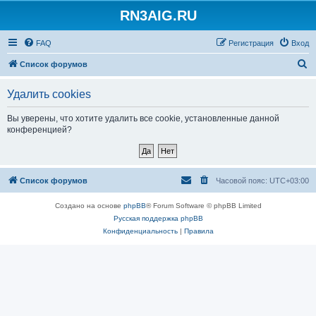
RN3AIG.RU
FAQ
Регистрация
Вход
П
Список форумов
о
Удалить cookies
и
с
Вы уверены, что хотите удалить все cookie, установленные данной
конференцией?
к
Список форумов
Часовой пояс:
UTC+03:00
Создано на основе
phpBB
® Forum Software © phpBB Limited
Русская поддержка phpBB
Конфиденциальность
|
Правила