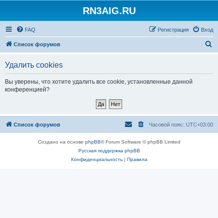
RN3AIG.RU
FAQ
Регистрация
Вход
П
Список форумов
о
Удалить cookies
и
с
Вы уверены, что хотите удалить все cookie, установленные данной
конференцией?
к
Список форумов
Часовой пояс:
UTC+03:00
Создано на основе
phpBB
® Forum Software © phpBB Limited
Русская поддержка phpBB
Конфиденциальность
|
Правила