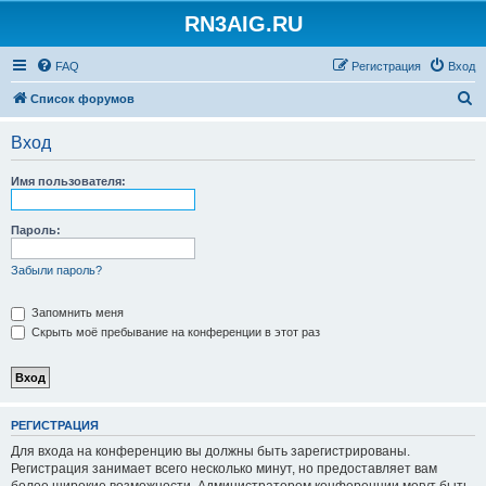
RN3AIG.RU
FAQ
Регистрация
Вход
П
Список форумов
о
Вход
и
с
Имя пользователя:
к
Пароль:
Забыли пароль?
Запомнить меня
Скрыть моё пребывание на конференции в этот раз
РЕГИСТРАЦИЯ
Для входа на конференцию вы должны быть зарегистрированы.
Регистрация занимает всего несколько минут, но предоставляет вам
более широкие возможности. Администратором конференции могут быть