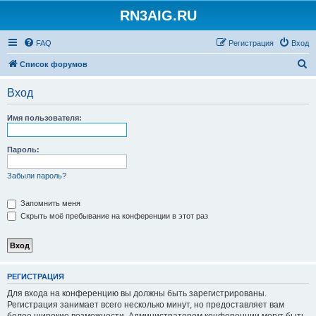
RN3AIG.RU
FAQ
Регистрация
Вход
П
Список форумов
о
Вход
и
с
Имя пользователя:
к
Пароль:
Забыли пароль?
Запомнить меня
Скрыть моё пребывание на конференции в этот раз
РЕГИСТРАЦИЯ
Для входа на конференцию вы должны быть зарегистрированы.
Регистрация занимает всего несколько минут, но предоставляет вам
более широкие возможности. Администратором конференции могут быть