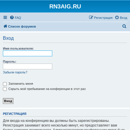
RN3AIG.RU
FAQ
Регистрация
Вход
П
Список форумов
о
Вход
и
с
Имя пользователя:
к
Пароль:
Забыли пароль?
Запомнить меня
Скрыть моё пребывание на конференции в этот раз
РЕГИСТРАЦИЯ
Для входа на конференцию вы должны быть зарегистрированы.
Регистрация занимает всего несколько минут, но предоставляет вам
более широкие возможности. Администратором конференции могут быть