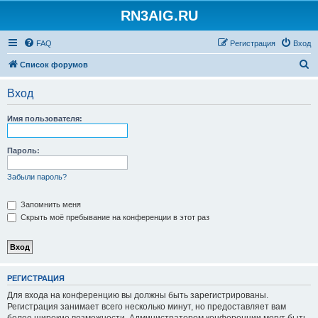
RN3AIG.RU
FAQ
Регистрация
Вход
П
Список форумов
о
Вход
и
с
Имя пользователя:
к
Пароль:
Забыли пароль?
Запомнить меня
Скрыть моё пребывание на конференции в этот раз
РЕГИСТРАЦИЯ
Для входа на конференцию вы должны быть зарегистрированы.
Регистрация занимает всего несколько минут, но предоставляет вам
более широкие возможности. Администратором конференции могут быть