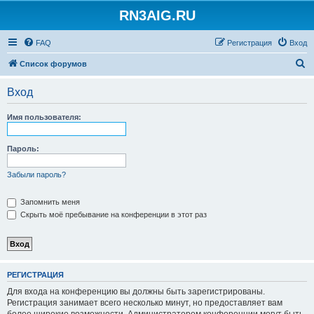
RN3AIG.RU
FAQ
Регистрация
Вход
П
Список форумов
о
Вход
и
с
Имя пользователя:
к
Пароль:
Забыли пароль?
Запомнить меня
Скрыть моё пребывание на конференции в этот раз
РЕГИСТРАЦИЯ
Для входа на конференцию вы должны быть зарегистрированы.
Регистрация занимает всего несколько минут, но предоставляет вам
более широкие возможности. Администратором конференции могут быть