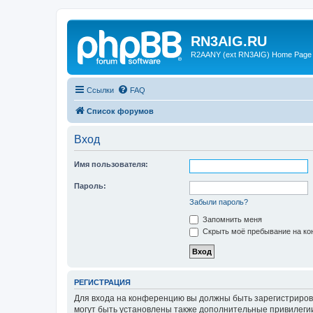
RN3AIG.RU
R2AANY (ext RN3AIG) Home Page
Ссылки
FAQ
Список форумов
Вход
Имя пользователя:
Пароль:
Забыли пароль?
Запомнить меня
Скрыть моё пребывание на кон
РЕГИСТРАЦИЯ
Для входа на конференцию вы должны быть зарегистриров
могут быть установлены также дополнительные привилегии