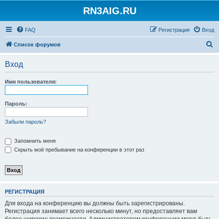
RN3AIG.RU
FAQ
Регистрация
Вход
П
Список форумов
о
Вход
и
с
Имя пользователя:
к
Пароль:
Забыли пароль?
Запомнить меня
Скрыть моё пребывание на конференции в этот раз
РЕГИСТРАЦИЯ
Для входа на конференцию вы должны быть зарегистрированы.
Регистрация занимает всего несколько минут, но предоставляет вам
более широкие возможности. Администратором конференции могут быть