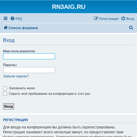
RN3AIG.RU
FAQ
Регистрация
Вход
П
Список форумов
о
Вход
и
с
Имя пользователя:
к
Пароль:
Забыли пароль?
Запомнить меня
Скрыть моё пребывание на конференции в этот раз
РЕГИСТРАЦИЯ
Для входа на конференцию вы должны быть зарегистрированы.
Регистрация занимает всего несколько минут, но предоставляет вам
более широкие возможности. Администратором конференции могут быть