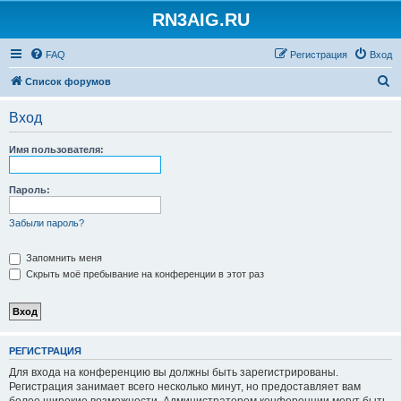
RN3AIG.RU
FAQ
Регистрация
Вход
П
Список форумов
о
Вход
и
с
Имя пользователя:
к
Пароль:
Забыли пароль?
Запомнить меня
Скрыть моё пребывание на конференции в этот раз
РЕГИСТРАЦИЯ
Для входа на конференцию вы должны быть зарегистрированы.
Регистрация занимает всего несколько минут, но предоставляет вам
более широкие возможности. Администратором конференции могут быть