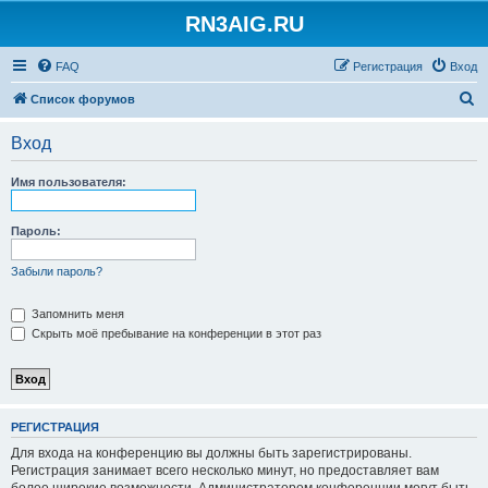
RN3AIG.RU
FAQ
Регистрация
Вход
П
Список форумов
о
Вход
и
с
Имя пользователя:
к
Пароль:
Забыли пароль?
Запомнить меня
Скрыть моё пребывание на конференции в этот раз
РЕГИСТРАЦИЯ
Для входа на конференцию вы должны быть зарегистрированы.
Регистрация занимает всего несколько минут, но предоставляет вам
более широкие возможности. Администратором конференции могут быть