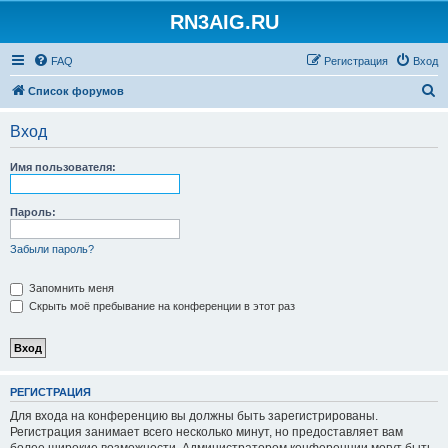
RN3AIG.RU
FAQ
Регистрация
Вход
П
Список форумов
о
Вход
и
с
Имя пользователя:
к
Пароль:
Забыли пароль?
Запомнить меня
Скрыть моё пребывание на конференции в этот раз
РЕГИСТРАЦИЯ
Для входа на конференцию вы должны быть зарегистрированы.
Регистрация занимает всего несколько минут, но предоставляет вам
более широкие возможности. Администратором конференции могут быть