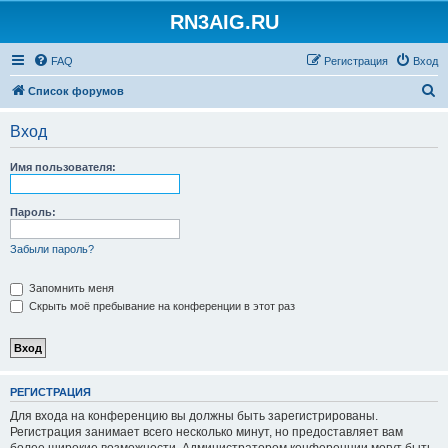
RN3AIG.RU
FAQ
Регистрация
Вход
П
Список форумов
о
Вход
и
с
Имя пользователя:
к
Пароль:
Забыли пароль?
Запомнить меня
Скрыть моё пребывание на конференции в этот раз
РЕГИСТРАЦИЯ
Для входа на конференцию вы должны быть зарегистрированы.
Регистрация занимает всего несколько минут, но предоставляет вам
более широкие возможности. Администратором конференции могут быть