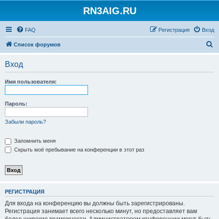
RN3AIG.RU
FAQ
Регистрация
Вход
П
Список форумов
о
Вход
и
с
Имя пользователя:
к
Пароль:
Забыли пароль?
Запомнить меня
Скрыть моё пребывание на конференции в этот раз
РЕГИСТРАЦИЯ
Для входа на конференцию вы должны быть зарегистрированы.
Регистрация занимает всего несколько минут, но предоставляет вам
более широкие возможности. Администратором конференции могут быть