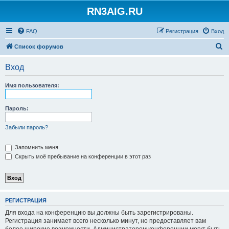
RN3AIG.RU
FAQ
Регистрация
Вход
П
Список форумов
о
Вход
и
с
Имя пользователя:
к
Пароль:
Забыли пароль?
Запомнить меня
Скрыть моё пребывание на конференции в этот раз
РЕГИСТРАЦИЯ
Для входа на конференцию вы должны быть зарегистрированы.
Регистрация занимает всего несколько минут, но предоставляет вам
более широкие возможности. Администратором конференции могут быть