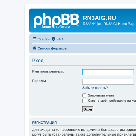
RN3AIG.RU
R2AANY (ext RN3AIG) Home Page
Ссылки
FAQ
Список форумов
Вход
Имя пользователя:
Пароль:
Забыли пароль?
Запомнить меня
Скрыть моё пребывание на кон
РЕГИСТРАЦИЯ
Для входа на конференцию вы должны быть зарегистриров
могут быть установлены также дополнительные привилегии