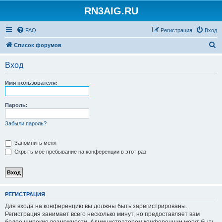
RN3AIG.RU
FAQ
Регистрация
Вход
П
Список форумов
о
Вход
и
с
Имя пользователя:
к
Пароль:
Забыли пароль?
Запомнить меня
Скрыть моё пребывание на конференции в этот раз
РЕГИСТРАЦИЯ
Для входа на конференцию вы должны быть зарегистрированы.
Регистрация занимает всего несколько минут, но предоставляет вам
более широкие возможности. Администратором конференции могут быть