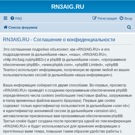
RN3AIG.RU
FAQ
Регистрация
Вход
П
Список форумов
о
RN3AIG.RU - Соглашение о конфиденциальности
и
с
Это соглашение подробно объясняет, как «RN3AIG.RU» и его
подразделения (в дальнейшем «мы», «наш», «RN3AIG.RU»,
к
«http://rn3aig.ru/phpBB3») и phpBB (в дальнейшем «они», «программное
обеспечение phpBB», «www.phpbb.com», «phpBB Limited», «phpBB
Teams») используют информацию, полученную во время любой из ваших
пользовательских сессий (в дальнейшем «ваша информация»).
Ваша информация собирается двумя способами. Во-первых, просмотр
«RN3AIG.RU» приведёт к созданию программным обеспечением phpBB
определённого числа cookies (небольшие текстовые файлы, загружаемые
в папку временных файлов вашего браузера). Первые две cookie
содержат только идентификатор пользователя (в дальнейшем «user-id»)
и идентификатор анонимной сессии (в дальнейшем «session-id»),
автоматически присвоенные вам программным обеспечением phpBB.
Третья cookie будет создана после просмотра одной из тем конференции
«RN3AIG.RU» и будет использоваться для хранения информации о
прочтённых вами темах, повышая таким образом удобство работы с