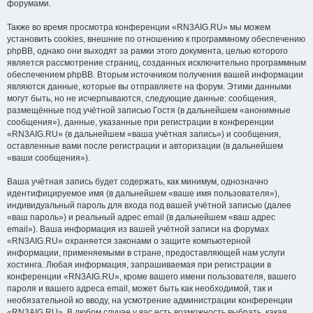
форумами.
Также во время просмотра конференции «RN3AIG.RU» мы можем
установить cookies, внешние по отношению к программному обеспечению
phpBB, однако они выходят за рамки этого документа, целью которого
является рассмотрение страниц, созданных исключительно программным
обеспечением phpBB. Вторым источником получения вашей информации
являются данные, которые вы отправляете на форум. Этими данными
могут быть, но не исчерпываются, следующие данные: сообщения,
размещённые под учётной записью Гостя (в дальнейшем «анонимные
сообщения»), данные, указанные при регистрации в конференции
«RN3AIG.RU» (в дальнейшем «ваша учётная запись») и сообщения,
оставленные вами после регистрации и авторизации (в дальнейшем
«ваши сообщения»).
Ваша учётная запись будет содержать, как минимум, однозначно
идентифицируемое имя (в дальнейшем «ваше имя пользователя»),
индивидуальный пароль для входа под вашей учётной записью (далее
«ваш пароль») и реальный адрес email (в дальнейшем «ваш адрес
email»). Ваша информация из вашей учётной записи на форумах
«RN3AIG.RU» охраняется законами о защите компьютерной
информации, применяемыми в стране, предоставляющей нам услуги
хостинга. Любая информация, запрашиваемая при регистрации в
конференции «RN3AIG.RU», кроме вашего имени пользователя, вашего
пароля и вашего адреса email, может быть как необходимой, так и
необязательной ко вводу, на усмотрение администрации конференции
«RN3AIG.RU». В любом случае у вас есть возможность выбрать, какая