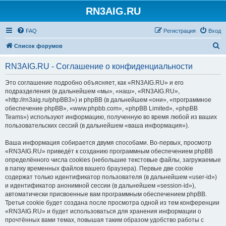
RN3AIG.RU
FAQ
Регистрация
Вход
П
Список форумов
о
RN3AIG.RU - Соглашение о конфиденциальности
и
с
Это соглашение подробно объясняет, как «RN3AIG.RU» и его
подразделения (в дальнейшем «мы», «наш», «RN3AIG.RU»,
к
«http://rn3aig.ru/phpBB3») и phpBB (в дальнейшем «они», «программное
обеспечение phpBB», «www.phpbb.com», «phpBB Limited», «phpBB
Teams») используют информацию, полученную во время любой из ваших
пользовательских сессий (в дальнейшем «ваша информация»).
Ваша информация собирается двумя способами. Во-первых, просмотр
«RN3AIG.RU» приведёт к созданию программным обеспечением phpBB
определённого числа cookies (небольшие текстовые файлы, загружаемые
в папку временных файлов вашего браузера). Первые две cookie
содержат только идентификатор пользователя (в дальнейшем «user-id»)
и идентификатор анонимной сессии (в дальнейшем «session-id»),
автоматически присвоенные вам программным обеспечением phpBB.
Третья cookie будет создана после просмотра одной из тем конференции
«RN3AIG.RU» и будет использоваться для хранения информации о
прочтённых вами темах, повышая таким образом удобство работы с