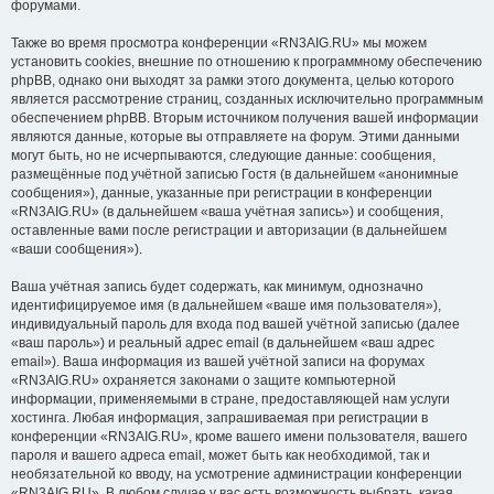
форумами.
Также во время просмотра конференции «RN3AIG.RU» мы можем
установить cookies, внешние по отношению к программному обеспечению
phpBB, однако они выходят за рамки этого документа, целью которого
является рассмотрение страниц, созданных исключительно программным
обеспечением phpBB. Вторым источником получения вашей информации
являются данные, которые вы отправляете на форум. Этими данными
могут быть, но не исчерпываются, следующие данные: сообщения,
размещённые под учётной записью Гостя (в дальнейшем «анонимные
сообщения»), данные, указанные при регистрации в конференции
«RN3AIG.RU» (в дальнейшем «ваша учётная запись») и сообщения,
оставленные вами после регистрации и авторизации (в дальнейшем
«ваши сообщения»).
Ваша учётная запись будет содержать, как минимум, однозначно
идентифицируемое имя (в дальнейшем «ваше имя пользователя»),
индивидуальный пароль для входа под вашей учётной записью (далее
«ваш пароль») и реальный адрес email (в дальнейшем «ваш адрес
email»). Ваша информация из вашей учётной записи на форумах
«RN3AIG.RU» охраняется законами о защите компьютерной
информации, применяемыми в стране, предоставляющей нам услуги
хостинга. Любая информация, запрашиваемая при регистрации в
конференции «RN3AIG.RU», кроме вашего имени пользователя, вашего
пароля и вашего адреса email, может быть как необходимой, так и
необязательной ко вводу, на усмотрение администрации конференции
«RN3AIG.RU». В любом случае у вас есть возможность выбрать, какая