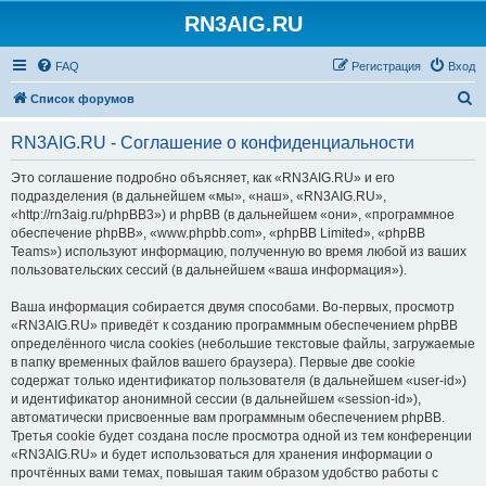
RN3AIG.RU
FAQ
Регистрация
Вход
П
Список форумов
о
RN3AIG.RU - Соглашение о конфиденциальности
и
с
Это соглашение подробно объясняет, как «RN3AIG.RU» и его
подразделения (в дальнейшем «мы», «наш», «RN3AIG.RU»,
к
«http://rn3aig.ru/phpBB3») и phpBB (в дальнейшем «они», «программное
обеспечение phpBB», «www.phpbb.com», «phpBB Limited», «phpBB
Teams») используют информацию, полученную во время любой из ваших
пользовательских сессий (в дальнейшем «ваша информация»).
Ваша информация собирается двумя способами. Во-первых, просмотр
«RN3AIG.RU» приведёт к созданию программным обеспечением phpBB
определённого числа cookies (небольшие текстовые файлы, загружаемые
в папку временных файлов вашего браузера). Первые две cookie
содержат только идентификатор пользователя (в дальнейшем «user-id»)
и идентификатор анонимной сессии (в дальнейшем «session-id»),
автоматически присвоенные вам программным обеспечением phpBB.
Третья cookie будет создана после просмотра одной из тем конференции
«RN3AIG.RU» и будет использоваться для хранения информации о
прочтённых вами темах, повышая таким образом удобство работы с