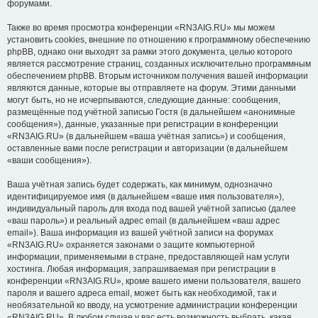
форумами.
Также во время просмотра конференции «RN3AIG.RU» мы можем
установить cookies, внешние по отношению к программному обеспечению
phpBB, однако они выходят за рамки этого документа, целью которого
является рассмотрение страниц, созданных исключительно программным
обеспечением phpBB. Вторым источником получения вашей информации
являются данные, которые вы отправляете на форум. Этими данными
могут быть, но не исчерпываются, следующие данные: сообщения,
размещённые под учётной записью Гостя (в дальнейшем «анонимные
сообщения»), данные, указанные при регистрации в конференции
«RN3AIG.RU» (в дальнейшем «ваша учётная запись») и сообщения,
оставленные вами после регистрации и авторизации (в дальнейшем
«ваши сообщения»).
Ваша учётная запись будет содержать, как минимум, однозначно
идентифицируемое имя (в дальнейшем «ваше имя пользователя»),
индивидуальный пароль для входа под вашей учётной записью (далее
«ваш пароль») и реальный адрес email (в дальнейшем «ваш адрес
email»). Ваша информация из вашей учётной записи на форумах
«RN3AIG.RU» охраняется законами о защите компьютерной
информации, применяемыми в стране, предоставляющей нам услуги
хостинга. Любая информация, запрашиваемая при регистрации в
конференции «RN3AIG.RU», кроме вашего имени пользователя, вашего
пароля и вашего адреса email, может быть как необходимой, так и
необязательной ко вводу, на усмотрение администрации конференции
«RN3AIG.RU». В любом случае у вас есть возможность выбрать, какая