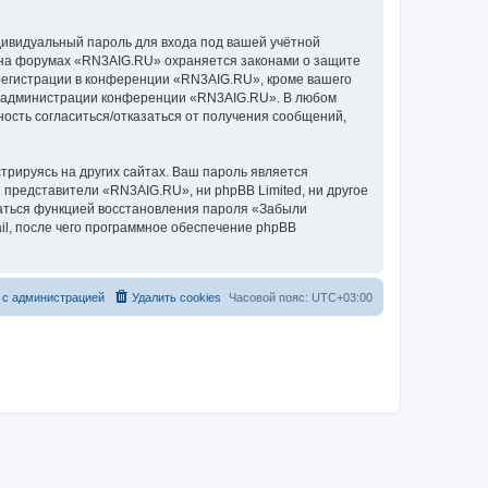
дивидуальный пароль для входа под вашей учётной
и на форумах «RN3AIG.RU» охраняется законами о защите
егистрации в конференции «RN3AIG.RU», кроме вашего
ние администрации конференции «RN3AIG.RU». В любом
ность согласиться/отказаться от получения сообщений,
рируясь на других сайтах. Ваш пароль является
и представители «RN3AIG.RU», ни phpBB Limited, ни другое
оваться функцией восстановления пароля «Забыли
l, после чего программное обеспечение phpBB
 с администрацией
Удалить cookies
Часовой пояс:
UTC+03:00