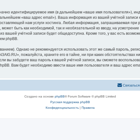
означно идентифицируемое имя (в дальнейшем «ваше имя пользователя»), ин
 дальнейшем «ваш адрес email»). Ваша информация из вашей учётной запис
оставляющей нам услуги хостинга. Любая информация, запрашиваемая при р
l, может быть как необходимой, так и необязательной ко вводу, на усмотре
 из вашей учётной записи будет общедоступна. Кроме того, у вас есть возмож
ем phpBB.
ием). Однако не рекомендуется использовать этот же самый пароль, регист
3AIG.RU», пожалуйста, храните его в тайне, ни при каких обстоятельствах н
 если вы забудете ваш пароль к вашей учётной записи, вы сможете воспольз
pBB. Вам будет необходимо ввести ваше имя пользователя и ваш адрес emai
Связаться
Создано на основе
phpBB
® Forum Software © phpBB Limited
Русская поддержка phpBB
Конфиденциальность
|
Правила