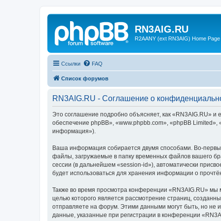
RN3AIG.RU
R2AANY (ext RN3AIG) Home Page
Ссылки
FAQ
Список форумов
RN3AIG.RU - Соглашение о конфиденциальн
Это соглашение подробно объясняет, как «RN3AIG.RU» и е
обеспечение phpBB», «www.phpbb.com», «phpBB Limited»,
информация»).
Ваша информация собирается двумя способами. Во-первы
файлы, загружаемые в папку временных файлов вашего бра
сессии (в дальнейшем «session-id»), автоматически прис
будет использоваться для хранения информации о прочтё
Также во время просмотра конференции «RN3AIG.RU» мы мо
целью которого является рассмотрение страниц, создан
отправляете на форум. Этими данными могут быть, но не
данные, указанные при регистрации в конференции «RN3A