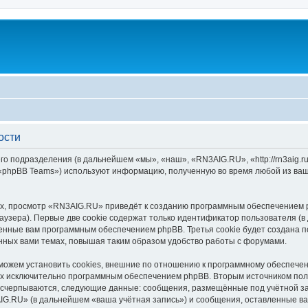
ости
го подразделения (в дальнейшем «мы», «наш», «RN3AIG.RU», «http://rn3aig.
 «phpBB Teams») используют информацию, полученную во время любой из ваш
х, просмотр «RN3AIG.RU» приведёт к созданию программным обеспечением p
узера). Первые две cookie содержат только идентификатор пользователя (в
военные вам программным обеспечением phpBB. Третья cookie будет создана
нных вами темах, повышая таким образом удобство работы с форумами.
жем установить cookies, внешние по отношению к программному обеспечени
ных исключительно программным обеспечением phpBB. Вторым источником по
 исчерпываются, следующие данные: сообщения, размещённые под учётной з
IG.RU» (в дальнейшем «ваша учётная запись») и сообщения, оставленные ва