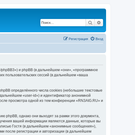
Поиск
Расширенный по
Регистрация
Вход
ru/phpBB3») и phpBB (в дальнейшем «они», «программное
их пользовательских сессий (в дальнейшем «ваша
hpBB определённого числа cookies (небольшие текстовые
 дальнейшем «user-id») и идентификатор анонимной
 после просмотра одной из тем конференции «RN3AIG.RU» и
ю phpBB, однако они выходят за рамки этого документа,
лучения вашей информации являются данные, которые вы
аписью Гостя (в дальнейшем «анонимные сообщения»),
ми после регистрации и авторизации (в дальнейшем